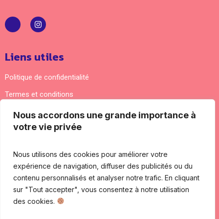
Liens utiles
Politique de confidentialité
Termes et conditions
Nous accordons une grande importance à
Nous contacter
votre vie privée
Adresse courrier : 5 impasse Lamartine 94170 Le
Perreux-sur-Marne
Nous utilisons des cookies pour améliorer votre
expérience de navigation, diffuser des publicités ou du
07 87 99 79 86
contenu personnalisés et analyser notre trafic. En cliquant
contact@ambianceforme.fr
sur "Tout accepter", vous consentez à notre utilisation
des cookies.
09H00 - 17H00