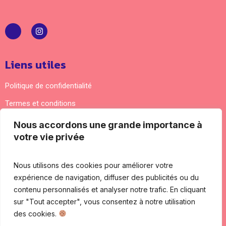
Liens utiles
Politique de confidentialité
Termes et conditions
Nous accordons une grande importance à
Nous contacter
votre vie privée
Adresse courrier : 5 impasse Lamartine 94170 Le
Perreux-sur-Marne
Nous utilisons des cookies pour améliorer votre
expérience de navigation, diffuser des publicités ou du
07 87 99 79 86
contenu personnalisés et analyser notre trafic. En cliquant
contact@ambianceforme.fr
sur "Tout accepter", vous consentez à notre utilisation
des cookies.
09H00 - 17H00