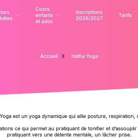
Cours
ours
Inscriptions
enfants
Tarifs
dultes
2026/2027
et ados
Accueil
Hatha Yoga
Yoga est un yoga dynamique qui allie posture, respiration, r
tions ce qui permet au pratiquant de tonifier et d’assoupli
pratiquant vers une détente mentale, un lâcher prise.