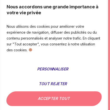
Nous accordons une grande importance à
Nous contacter
votre vie privée
Adresse courrier : 5 impasse Lamartine 94170 Le
Perreux-sur-Marne
Nous utilisons des cookies pour améliorer votre
expérience de navigation, diffuser des publicités ou du
07 87 99 79 86
contenu personnalisés et analyser notre trafic. En cliquant
contact@ambianceforme.fr
sur "Tout accepter", vous consentez à notre utilisation
des cookies.
09H00 - 17H00
PERSONNALISER
Ambiance et forme 2024
TOUT REJETER
Copyright © 2024
ACCEPTER TOUT