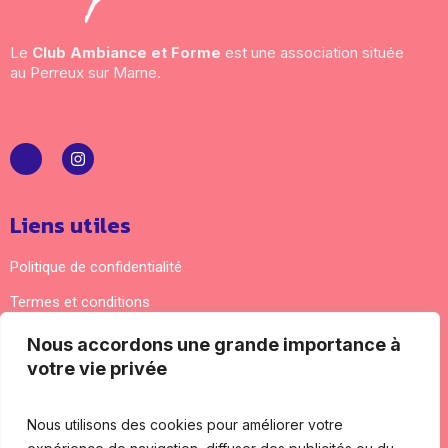
Le
Club Ambiance et Forme
est une association située
au Perreux sur Marne.
Liens utiles
Politique de confidentialité
Termes et conditions
Nous accordons une grande importance à
Nous contacter
votre vie privée
Adresse courrier : 5 impasse Lamartine 94170 Le
Perreux-sur-Marne
Nous utilisons des cookies pour améliorer votre