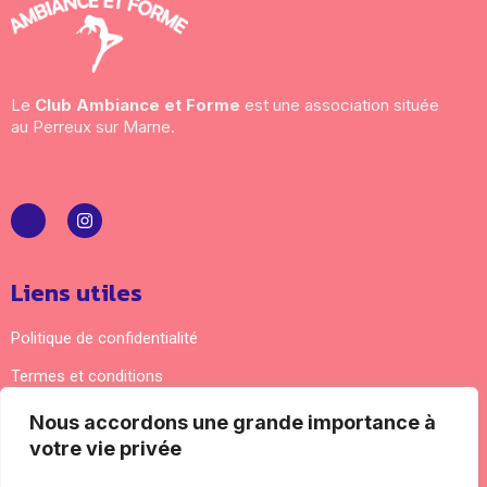
Le
Club Ambiance et Forme
est une association située
au Perreux sur Marne.
Liens utiles
Politique de confidentialité
Termes et conditions
Nous accordons une grande importance à
Nous contacter
votre vie privée
Adresse courrier : 5 impasse Lamartine 94170 Le