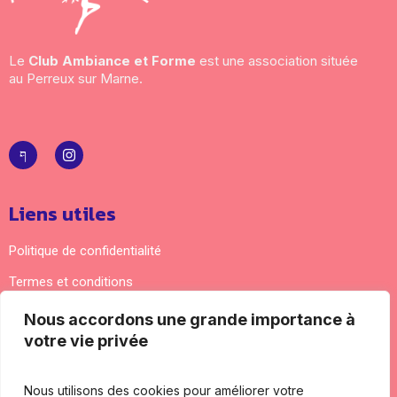
Le
Club Ambiance et Forme
est une association située
au Perreux sur Marne.
Liens utiles
Politique de confidentialité
Termes et conditions
Nous accordons une grande importance à
Nous contacter
votre vie privée
Adresse courrier : 5 impasse Lamartine 94170 Le
Perreux-sur-Marne
Nous utilisons des cookies pour améliorer votre